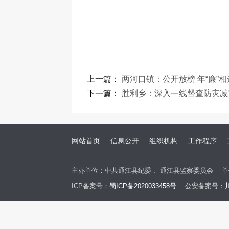
上一篇：
两河口镇：公开放榜 年“廉”相
下一篇：
胜利乡：深入一线督查防灾减
网站首页
信息公开
组织机构
工作程序
主办单位：中共通江县纪委 、通江县监察委员会
单
ICP备案号：
蜀ICP备2020033458号
公安备案号：