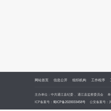
网站首页
信息公开
组织机构
工作程序
主办单位：中共通江县纪委 、通江县监察委员会
单
ICP备案号：
蜀ICP备2020033458号
公安备案号：