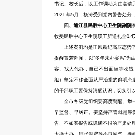
书记、校长后，以工作调动为由宴请元
2021 年5月，杨涛受到党内警告处
四、通江县民胜中心卫生院副院长
收受民胜中心卫生院职工所送礼金0.
上述案例均是正风肃纪高压态势
提醒置若罔闻，以“多年未办宴席”为
客、找人代办，自己不出面坐等收钱
组）坚定不移全面从严治党的鲜明态
的干部职工要保持清醒认识，切实引以
全市各级党组织要高度警醒、举
早监督、早纠正。要坚持严管就是厚
告、不如实报告或隐瞒不报的严肃处理
大操大办、铺张浪费等不良风气。要