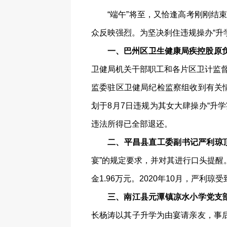
“端午”将至，又恰逢高考刚刚结
众反映强烈。为坚决刹住违规操办“升
一、巴州区卫生健康局疾控股原
卫健局机关干部职工和各片区卫计监督
监委驻区卫健局纪检监察组收到有关
划于8月7日违规为其女大肆操办“升学
违法所得已全部退还。
二、平昌县直工委副书记严利琼
宴”的规定要求，并对其进行口头提醒
金1.96万元。2020年10月，严
三、南江县元潭镇凉水小学党支
长杨涛以其子升学为由宴请亲友，事后