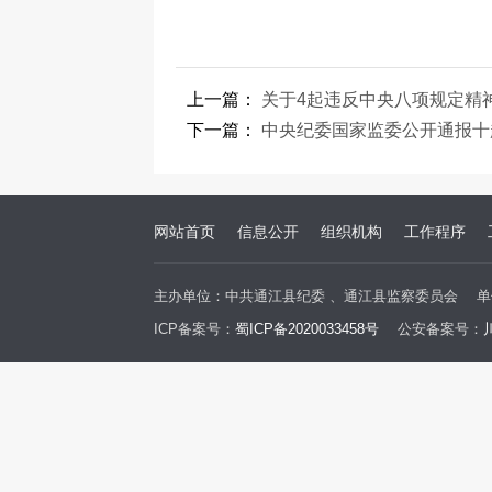
上一篇：
关于4起违反中央八项规定精
下一篇：
中央纪委国家监委公开通报十
网站首页
信息公开
组织机构
工作程序
主办单位：中共通江县纪委 、通江县监察委员会
单
ICP备案号：
蜀ICP备2020033458号
公安备案号：